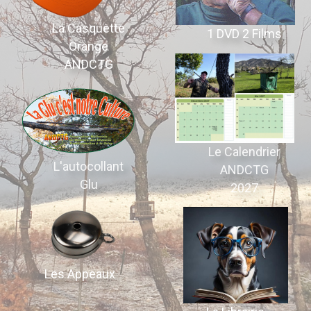
La Casquette
1 DVD 2 Films
Orange
ANDCTG
Le Calendrier
L'autocollant
ANDCTG
Glu
2027
Les Appeaux