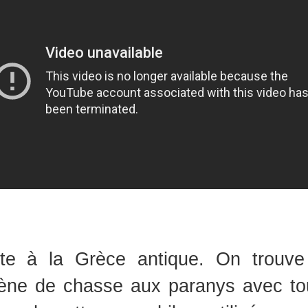
te à la Grèce antique. On trouve
ne de chasse aux paranys avec tou