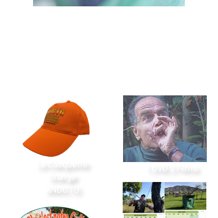
La Boutique
La Casquette
1 DVD 2 Films
Orange
ANDCTG