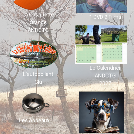
La Casquette
1 DVD 2 Films
Orange
ANDCTG
Le Calendrier
L'autocollant
ANDCTG
Glu
2027
Les Appeaux