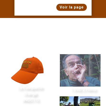
Voir la page
La Boutique
La Casquette
1 DVD 2 Films
Orange
ANDCTG