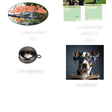
Le Calendrier
L'autocollant
ANDCTG
Glu
2027
Les Appeaux
La Librairie