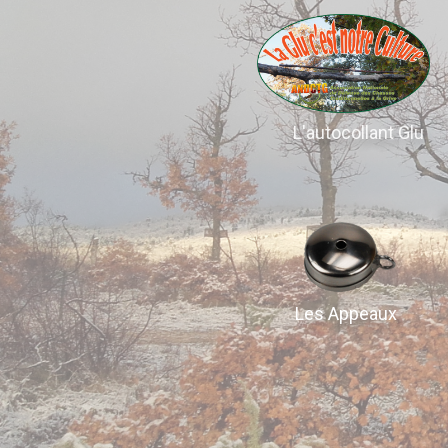
L'autocollant Glu
Les Appeaux