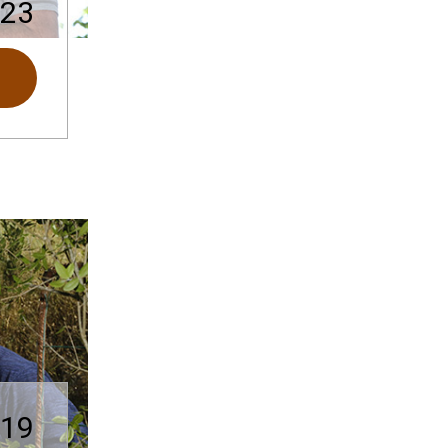
023
019