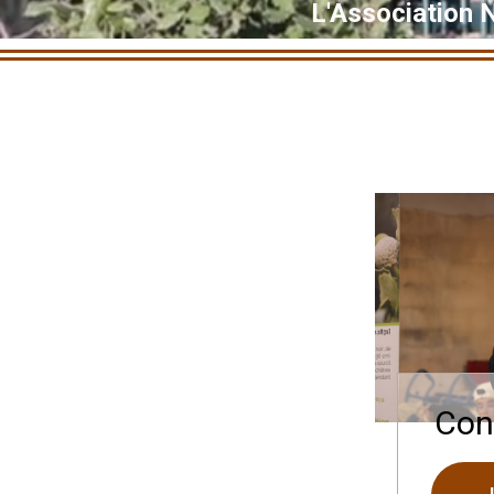
L'Association 
Con