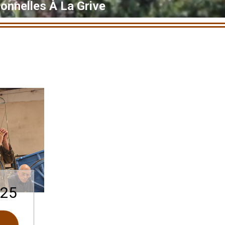
onnelles À La Grive
025