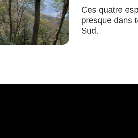
Ces quatre es
presque dans t
Sud.