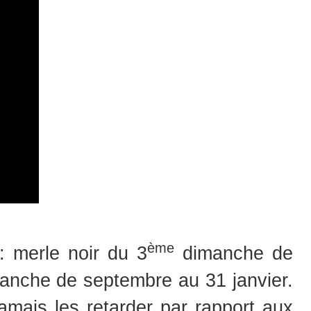
ème
: merle noir du 3
dimanche de
nche de septembre au 31 janvier.
amais les retarder par rapport aux