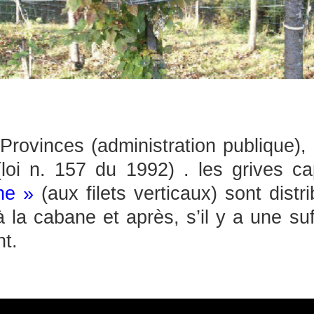
rovinces (administration publique), 
 (loi n. 157 du 1992) . les grives c
ne »
(aux filets verticaux) sont dist
 la cabane et après, s’il y a une suf
t.