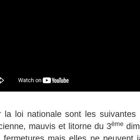
la loi nationale sont les suivantes 
ème
enne, mauvis et litorne du 3
dima
 fermetures mais elles ne peuvent j