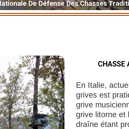
Nationale De Défense Des Chasses Traditi
CHASSE A
En Italie, actu
grives est prat
grive musicienn
grive litorne et 
draîne étant pr