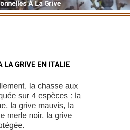
onnelles À La Grive
 LA GRIVE EN ITALIE
ellement, la chasse aux
iquée sur 4 espèces : la
e, la grive mauvis, la
le merle noir, la grive
otégée.