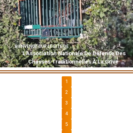
BIENVENUE SUR LE SITE DE
L'Association Nationale De Défense Des
Chasses Traditionnelles À La Grive
1
2
3
4
5