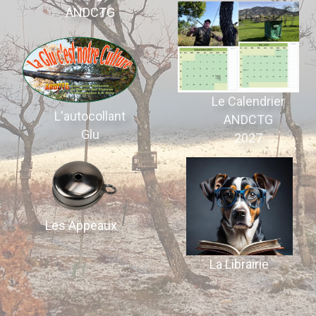
ANDCTG
Le Calendrier
L'autocollant
ANDCTG
Glu
2027
Les Appeaux
La Librairie