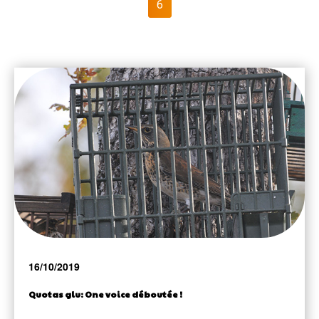
6
16/10/2019
Quotas glu: One voice déboutée !