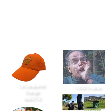
La Boutique
La Casquette
1 DVD 2 Films
Orange
ANDCTG