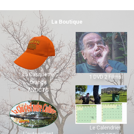
La Boutique
La Casquette
1 DVD 2 Films
Orange
ANDCTG
Le Calendrier
L'autocollant